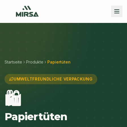
Skip to main content
Startseite
Produkte
Papiertüten
UMWELTFREUNDLICHE VERPACKUNG
🛍️
Papiertüten